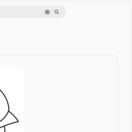
画像で検索
検索