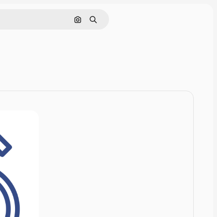
画像で検索
検索