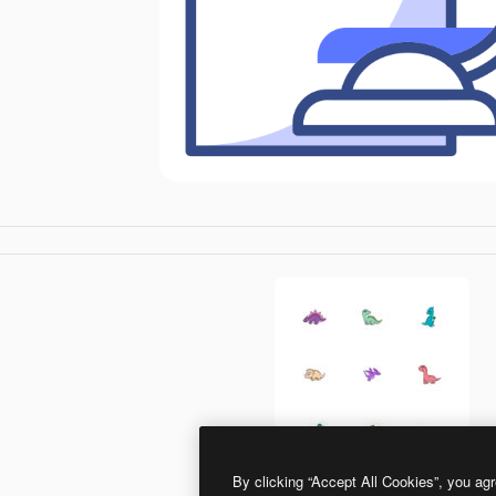
By clicking “Accept All Cookies”, you agr
Generic color lineal-color