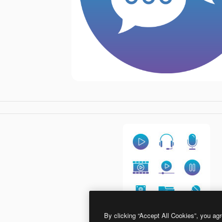
By clicking “Accept All Cookies”, you agr
Generic gradient fill