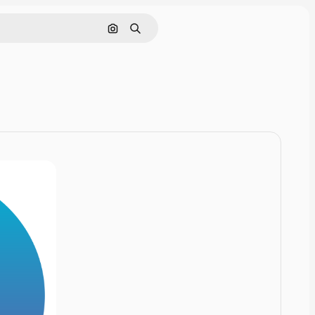
画像で検索
検索