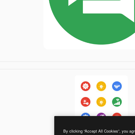
By clicking “Accept All Cookies”, you agr
Generic color fill