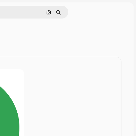
画像で検索
検索