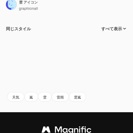
雲 アイコン
graphicmall
同じスタイル
すべて表示
天気
嵐
雲
雷雨
雲嵐