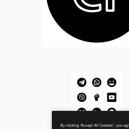
By clicking “Accept All Cookies”, you agr
Generic Glyph