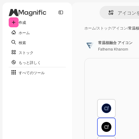
作成
ホーム
/
ストック
/
アイコン
/
常温核
ホーム
検索
常温核融合 アイコン
Fathema Khanom
ストック
もっと詳しく
すべてのツール