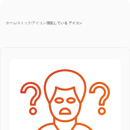
ホーム
/
ストック
/
アイコン
/
混乱している アイコン