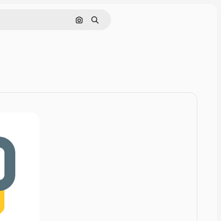
画像で検索
検索