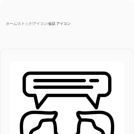
ホーム
/
ストック
/
アイコン
/
会話 アイコン