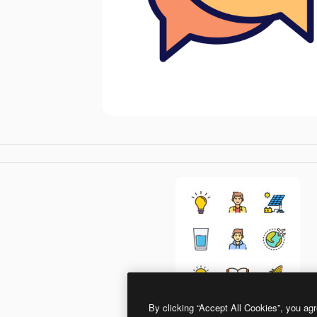
By clicking “Accept All Cookies”, you agr
Good Ware Lineal Color