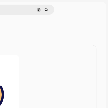
画像で検索
検索