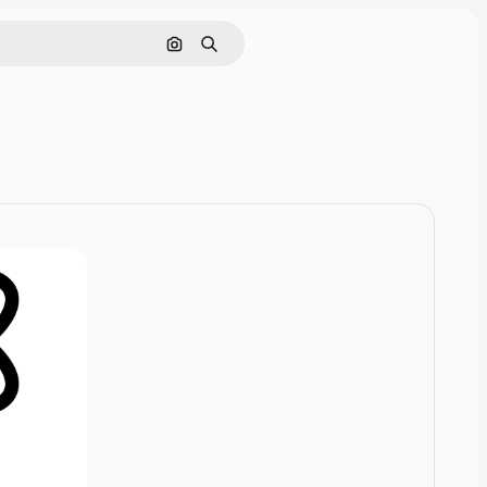
画像で検索
検索