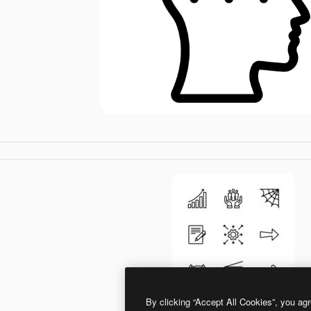
By clicking “Accept All Cookies”, you agr
Generic Detailed Outline