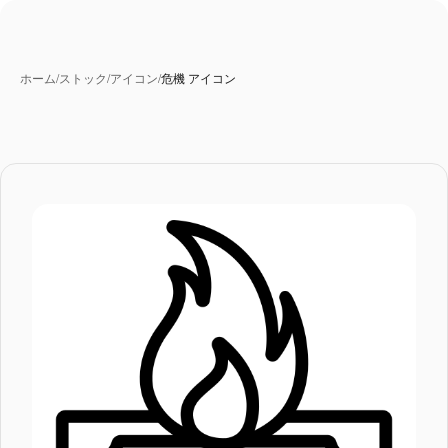
ホーム
/
ストック
/
アイコン
/
危機 アイコン