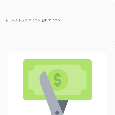
ホーム
/
ストック
/
アイコン
/
切断 アイコン