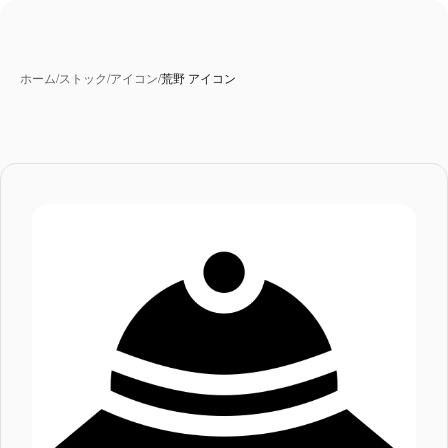
ホーム
/
ストック
/
アイコン
/
荒野 アイコン