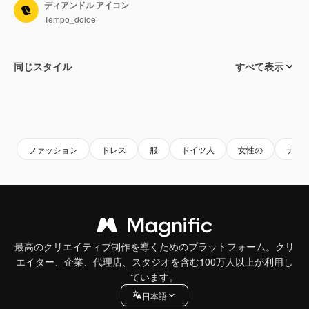
ディアンドル アイコン
Tempo_doloe
同じスタイル
すべて表示
ファッション
ドレス
服
ドイツ人
女性の
ディ
最高のクリエイティブ制作を導くためのプラットフォーム。クリ
エイター、企業、代理店、スタジオを含む100万人以上が利用し
ています。
日本語