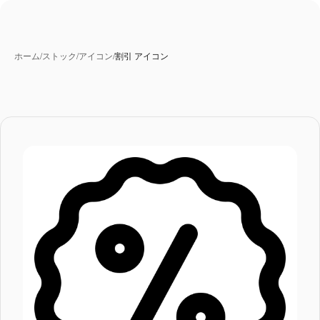
ホーム
/
ストック
/
アイコン
/
割引 アイコン