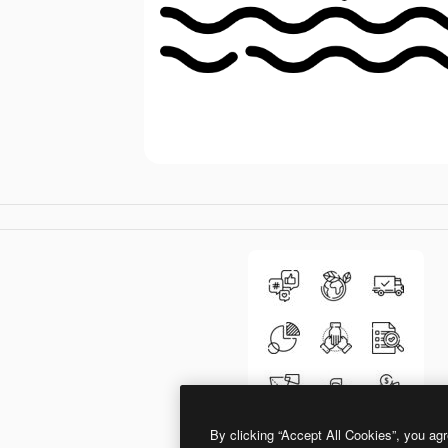
By clicking “Accept All Cookies”, you agr
Special Lineal