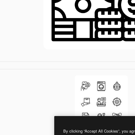
By clicking “Accept All Cookies”, you agr
itim2101 Lineal