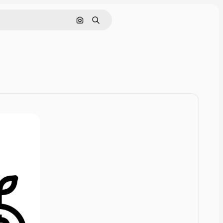
画像で検索
検索