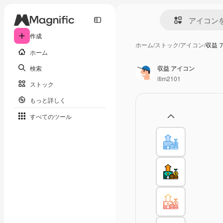
作成
ホーム
/
ストック
/
アイコン
/
収益 
ホーム
検索
収益 アイコン
itim2101
ストック
もっと詳しく
すべてのツール