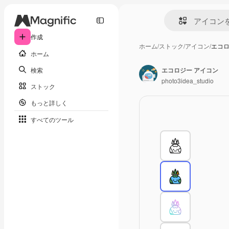
作成
ホーム
/
ストック
/
アイコン
/
エコロ
ホーム
検索
エコロジー アイコン
photo3idea_studio
ストック
もっと詳しく
すべてのツール