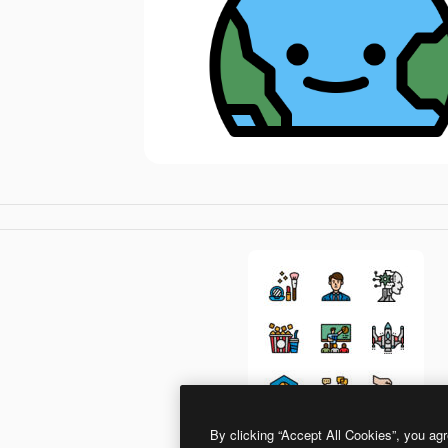
By clicking “Accept All Cookies”, you agr
photo3idea_studio Lineal Color