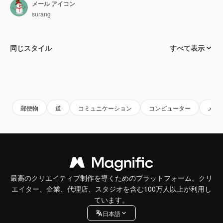
メール アイコン
surang
同じスタイル
すべて表示
郵便物
道
コミュニケーション
コンピューター
メッ
最高のクリエイティブ制作を導くためのプラットフォーム。クリ
エイター、企業、代理店、スタジオを含む100万人以上が利用し
ています。
日本語