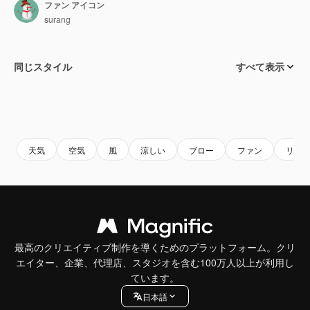
ファン アイコン
surang
同じスタイル
すべて表示
天気
空気
風
涼しい
ブロー
ファン
リフ
最高のクリエイティブ制作を導くためのプラットフォーム。クリ
エイター、企業、代理店、スタジオを含む100万人以上が利用し
ています。
日本語