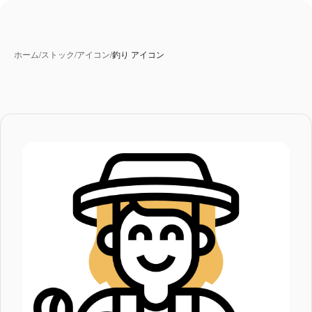
ホーム
/
ストック
/
アイコン
/
釣り アイコン