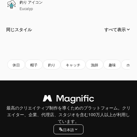
釣り アイコン
Eucalyp
同じスタイル
すべて表示
休日
帽子
釣り
キャッチ
漁師
趣味
ホー
最高のクリエイティブ制作を導くためのプラットフォーム。クリ
エイター、企業、代理店、スタジオを含む100万人以上が利用し
ています。
日本語