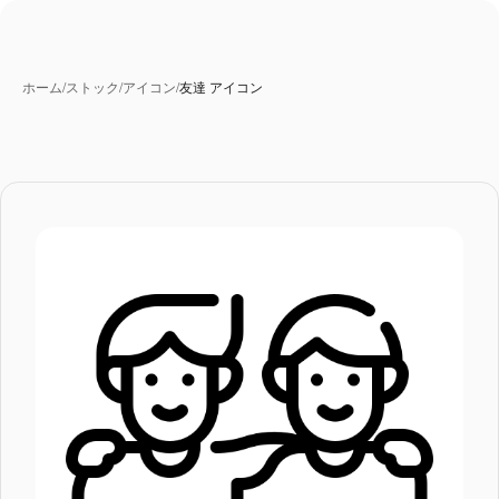
ホーム
/
ストック
/
アイコン
/
友達 アイコン