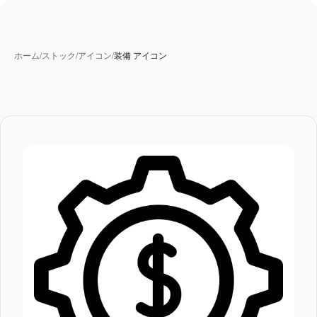
ホーム
/
ストック
/
アイコン
/
装備 アイコン