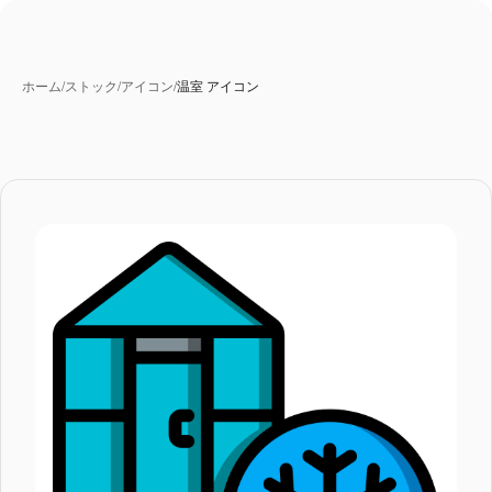
ホーム
/
ストック
/
アイコン
/
温室 アイコン