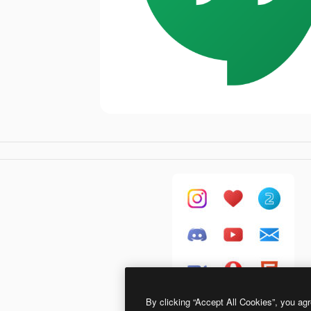
By clicking “Accept All Cookies”, you agr
Generic Flat Gradient