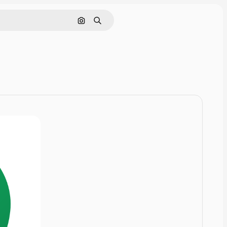
画像で検索
検索