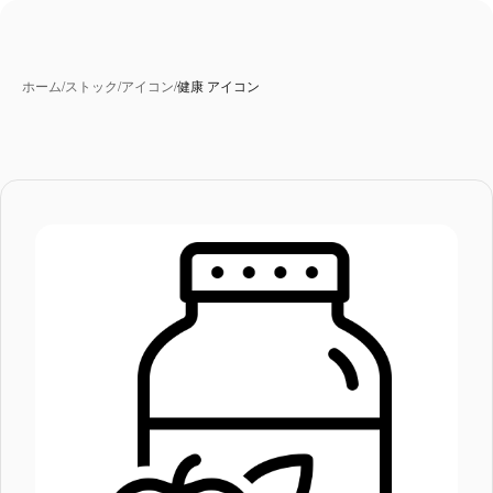
ホーム
/
ストック
/
アイコン
/
健康 アイコン