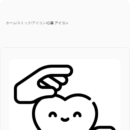
ホーム
/
ストック
/
アイコン
/
心臓 アイコン