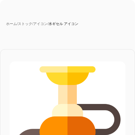
ホーム
/
ストック
/
アイコン
/
水ギセル アイコン