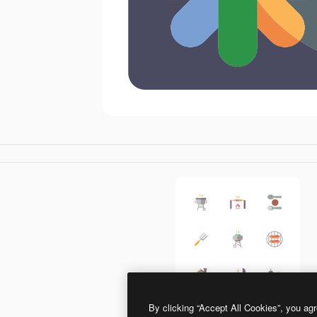
By clicking “Accept All Cookies”, you agr
Generic color fill