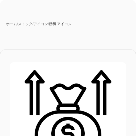
ホーム
/
ストック
/
アイコン
/
所得 アイコン