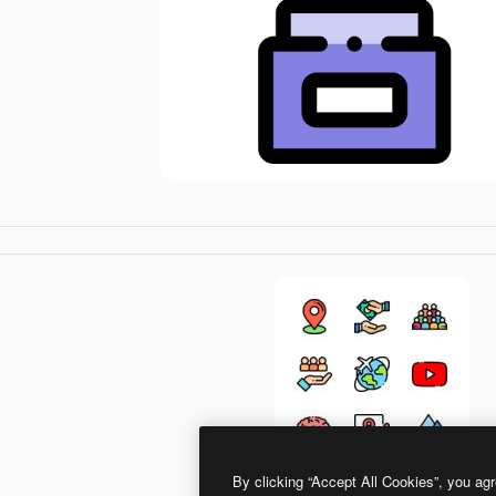
By clicking “Accept All Cookies”, you agr
Detailed Rounded Lineal color