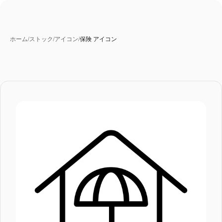
ホーム
/
ストック
/
アイコン
/
保険 アイコン