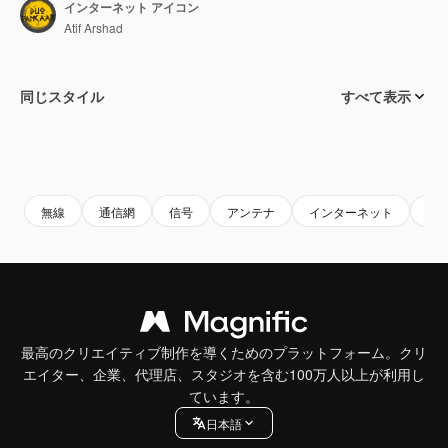
インターネット アイコン
Atif Arshad
同じスタイル
すべて表示
無線
通信網
信号
アンテナ
インターネット
接
最高のクリエイティブ制作を導くためのプラットフォーム。クリ
エイター、企業、代理店、スタジオを含む100万人以上が利用し
ています。
日本語