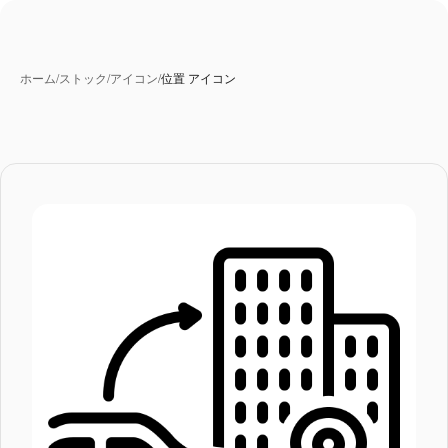
ホーム
/
ストック
/
アイコン
/
位置 アイコン