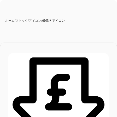
ホーム
/
ストック
/
アイコン
/
低価格 アイコン