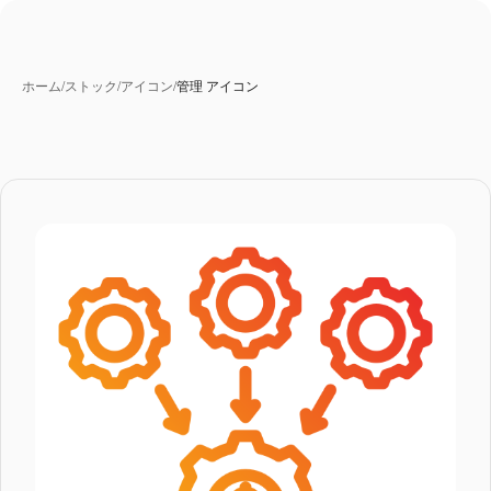
ホーム
/
ストック
/
アイコン
/
管理 アイコン