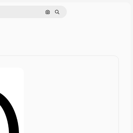
画像で検索
検索