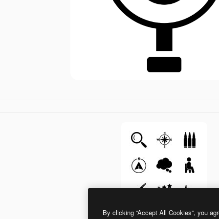
By clicking “Accept All Cookies”, you agr
Generic Glyph