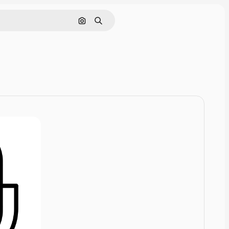
画像で検索
検索