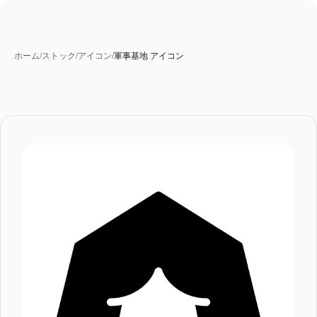
ホーム
/
ストック
/
アイコン
/
軍事基地 アイコン