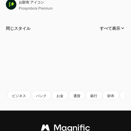
お財布 アイコン
Prosymbols Premium
同じスタイル
すべて表示
ビジネス
バンク
お金
通貨
銀行
財布
ド