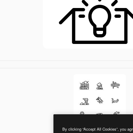
By clicking “Accept All Cookies”, you agr
Generic outline