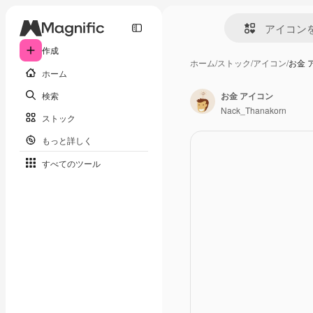
作成
ホーム
/
ストック
/
アイコン
/
お金 
ホーム
検索
お金 アイコン
Nack_Thanakorn
ストック
もっと詳しく
すべてのツール