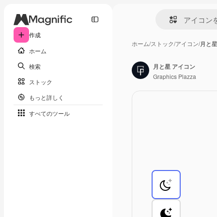
作成
ホーム
/
ストック
/
アイコン
/
月と星
ホーム
検索
月と星 アイコン
Graphics Plazza
ストック
もっと詳しく
すべてのツール