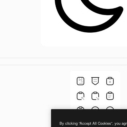
By clicking “Accept All Cookies”, you agr
Generic color outline