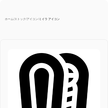
ホーム
/
ストック
/
アイコン
/
ミイラ アイコン