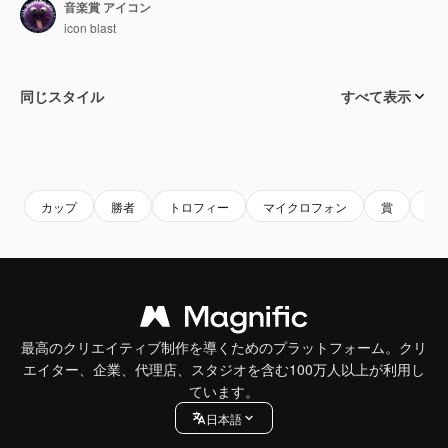
音楽賞 アイコン
icon blast
同じスタイル
すべて表示
カップ
勝者
トロフィー
マイクロフォン
賞
チ
最高のクリエイティブ制作を導くためのプラットフォーム。クリ
エイター、企業、代理店、スタジオを含む100万人以上が利用し
ています。
日本語