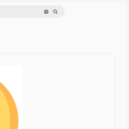
画像で検索
検索