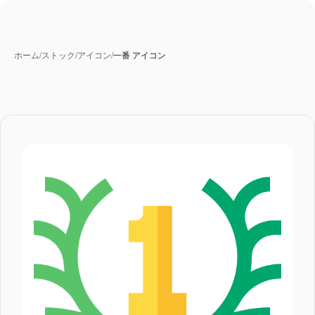
ホーム
/
ストック
/
アイコン
/
一番 アイコン