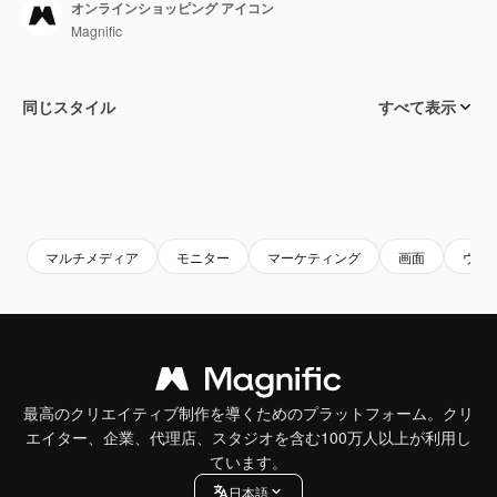
オンラインショッピング アイコン
Magnific
同じスタイル
すべて表示
マルチメディア
モニター
マーケティング
画面
ウェ
最高のクリエイティブ制作を導くためのプラットフォーム。クリ
エイター、企業、代理店、スタジオを含む100万人以上が利用し
ています。
日本語