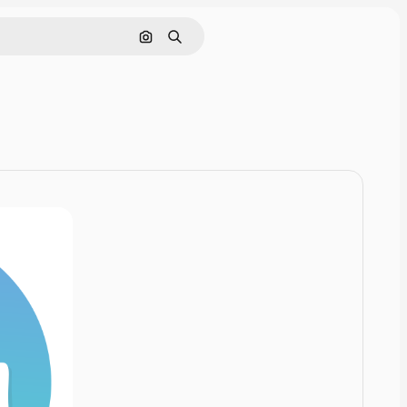
画像で検索
検索