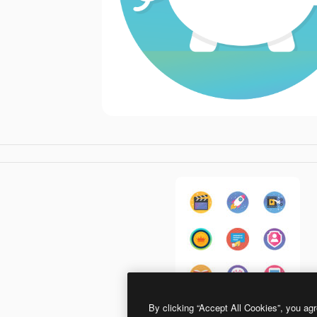
By clicking “Accept All Cookies”, you agr
Generic Flat Gradient